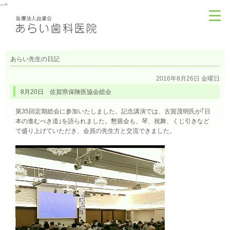
--->
あらい先生の日記
2016年8月26日 金曜日
8月20日 佐賀県保険医協会総会
第35回定期総会に参加いたしました。記念講演では、古賀茂明氏が｢日
本の進むべき道｣を語られました。懇親会も、琴、祝舞、くじ引きなど
で盛り上げていただき、会員の先生方と交流できました。