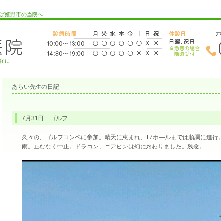
ば嬉野市の当院へ
軽に
あらい先生の日記
7月31日 ゴルフ
久々の、ゴルフコンペに参加。晴天に恵まれ、17ホ―ルまでは順調に進行
雨。止むなく中止。ドラコン、ニアピンは幻に終わりました。残念。