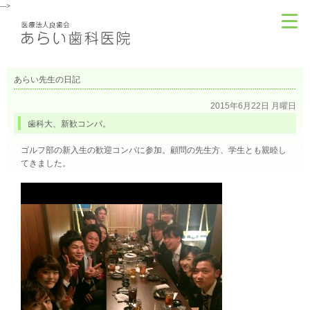
--->
あらい先生の日記
2015年6月22日 月曜日
歯科大、新歓コンパ。
ゴルフ部の新入生の歓迎コンパに参加。顧問の先生方、学生とも親睦し
てきました。